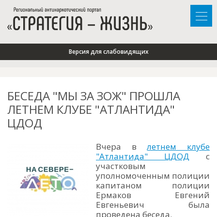
Версия для слабовидящих
БЕСЕДА "МЫ ЗА ЗОЖ" ПРОШЛА
ЛЕТНЕМ КЛУБЕ "АТЛАНТИДА"
ЦДОД
Вчера в
летнем клубе
"Атлантида" ЦДОД
с
участковым
уполномоченным полиции
капитаном полиции
Ермаков Евгений
Евгеньевич была
проведена беседа.