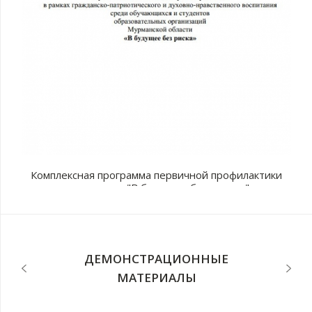
Комплексная программа первичной профилактики
наркомании "В будущее без рисков"
с
п
ДЕМОНСТРАЦИОННЫЕ
МАТЕРИАЛЫ