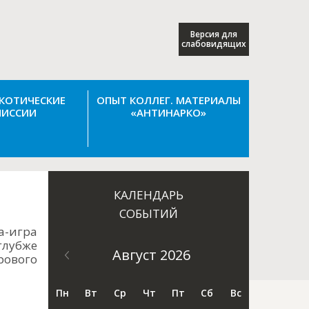
Версия для
слабовидящих
КОТИЧЕСКИЕ
ОПЫТ КОЛЛЕГ. МАТЕРИАЛЫ
ИССИИ
«АНТИНАРКО»
КАЛЕНДАРЬ
СОБЫТИЙ
а-игра
глубже
Август 2026
рового
Пн
Вт
Ср
Чт
Пт
Сб
Вс