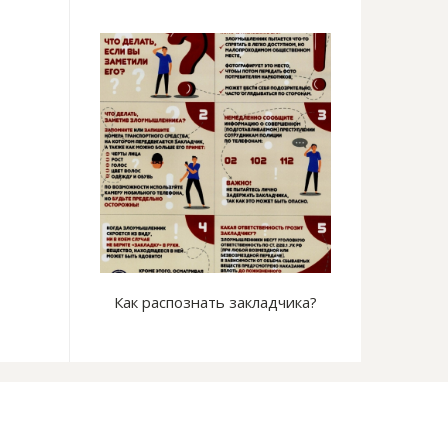
е на сердце
Как распознать закладчика?
Безопасных фо
сущес