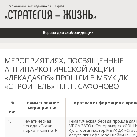
Версия для слабовидящих
МЕРОПРИЯТИЯХ, ПОСВЯЩЕННЫЕ
АНТИНАРКОТИЧЕСКОЙ АКЦИИ
«ДЕКАДАSOS» ПРОШЛИ В МБУК ДК
«СТРОИТЕЛЬ» П.Г.Т. САФОНОВО
№
Наименование
Краткая информация о про
мероприятия
п/п
1.
Тематическая
Тематическая беседа прошла для 
беседа «Скажи
МБОУ ЗАТО г. Североморск «СОШ №
наркотикам нет!»
Культорганизатор МБУК ДК «Стро
досуга пгт Сафоново Шейкина Е.А.