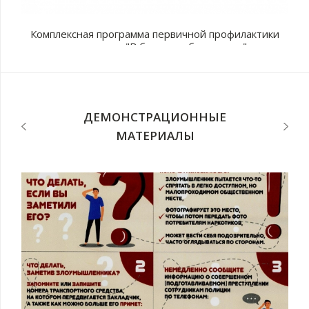
Комплексная программа первичной профилактики
наркомании "В будущее без рисков"
с
п
ДЕМОНСТРАЦИОННЫЕ
МАТЕРИАЛЫ