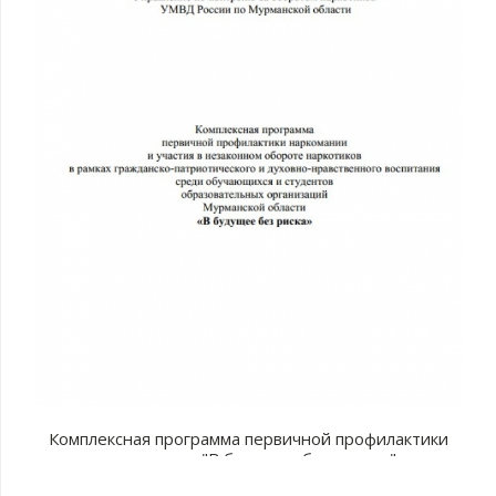
Комплексная программа первичной профилактики
наркомании "В будущее без рисков"
с