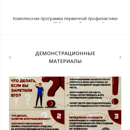
Комплексная программа первичной профилактики
наркомании "В будущее без рисков"
с
п
ДЕМОНСТРАЦИОННЫЕ
МАТЕРИАЛЫ