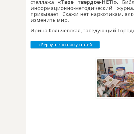
стеллажа
«Твоё твёрдое-НЕТ!».
Библ
информационно-методический журна
призывает "Скажи нет наркотикам, алк
изменить мир.
Ирина Кольчевская, заведующий Город
« Вернуться к списку статей