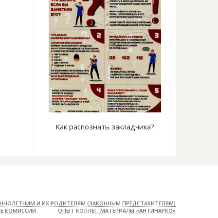
е на сердце
Как распознать закладчика?
Безопасных фо
сущес
ННОЛЕТНИМ И ИХ РОДИТЕЛЯМ (ЗАКОННЫМ ПРЕДСТАВИТЕЛЯМ)
Е КОМИССИИ
ОПЫТ КОЛЛЕГ. МАТЕРИАЛЫ «АНТИНАРКО»