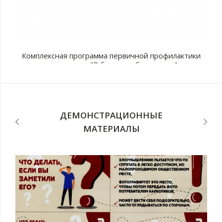
Комплексная программа первичной профилактики
наркомании "В будущее без рисков"
с
п
ДЕМОНСТРАЦИОННЫЕ
МАТЕРИАЛЫ