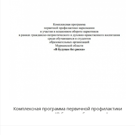
Комплексная программа первичной профилактики
наркомании "В будущее без рисков"
с
п