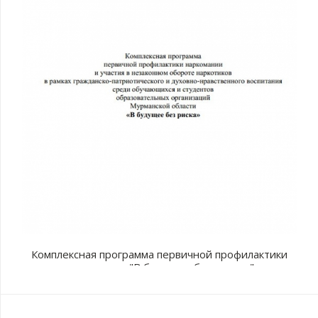
Комплексная программа первичной профилактики
наркомании "В будущее без рисков"
с
п