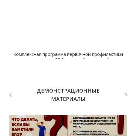
Комплексная программа первичной профилактики
наркомании "В будущее без рисков"
с
п
ДЕМОНСТРАЦИОННЫЕ
МАТЕРИАЛЫ