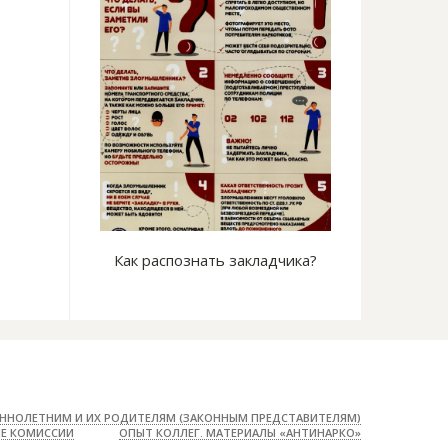
е на сердце
Как распознать закладчика?
Безопасных фо
сущес
ННОЛЕТНИМ И ИХ РОДИТЕЛЯМ (ЗАКОННЫМ ПРЕДСТАВИТЕЛЯМ)
Е КОМИССИИ
ОПЫТ КОЛЛЕГ. МАТЕРИАЛЫ «АНТИНАРКО»