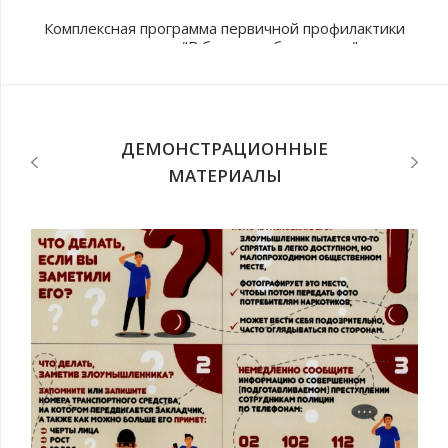
Комплексная программа первичной профилактики
наркомании "В будущее без рисков"
с
п
ДЕМОНСТРАЦИОННЫЕ
МАТЕРИАЛЫ