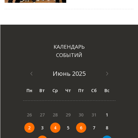
КАЛЕНДАРЬ
СОБЫТИЙ
Июнь 2025
Пн
Вт
Ср
Чт
Пт
Сб
Вс
26
27
28
29
30
31
1
2
3
4
5
6
7
8