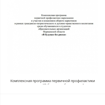
Комплексная программа первичной профилактики
наркомании "В будущее без рисков"
с
п