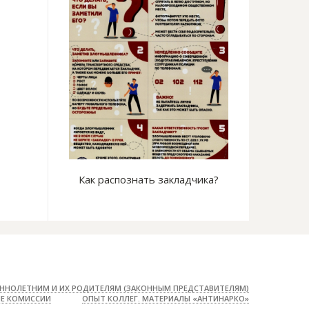
е на сердце
Как распознать закладчика?
Безопасных фо
сущес
ННОЛЕТНИМ И ИХ РОДИТЕЛЯМ (ЗАКОННЫМ ПРЕДСТАВИТЕЛЯМ)
Е КОМИССИИ
ОПЫТ КОЛЛЕГ. МАТЕРИАЛЫ «АНТИНАРКО»