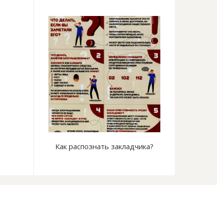
е на сердце
Как распознать закладчика?
Безопасных фо
сущес