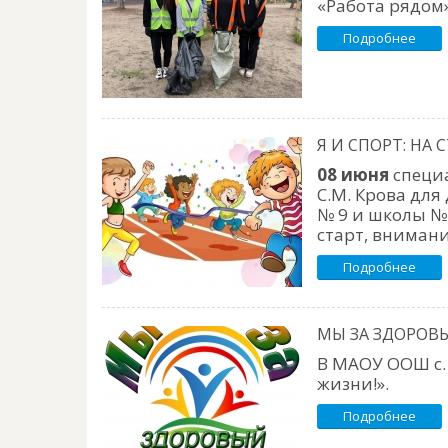
«Работа рядом
Подробнее
Я И СПОРТ: НА 
08 июня
специа
С.М. Крова для
№ 9 и школы № 
старт, внимани
Подробнее
МЫ ЗА ЗДОРОВЫ
В МАОУ ООШ с.
жизни!».
Подробнее