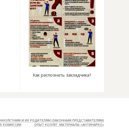
е на сердце
Как распознать закладчика?
Безопасных фо
сущес
ННОЛЕТНИМ И ИХ РОДИТЕЛЯМ (ЗАКОННЫМ ПРЕДСТАВИТЕЛЯМ)
Е КОМИССИИ
ОПЫТ КОЛЛЕГ. МАТЕРИАЛЫ «АНТИНАРКО»