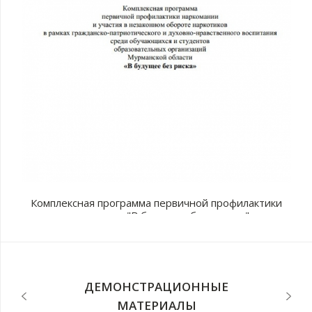
Комплексная программа первичной профилактики
наркомании "В будущее без рисков"
с
п
ДЕМОНСТРАЦИОННЫЕ
МАТЕРИАЛЫ