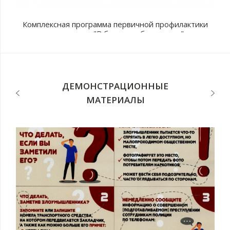
Комплексная программа первичной профилактики
наркомании "В будущее без рисков"
с
п
ДЕМОНСТРАЦИОННЫЕ
МАТЕРИАЛЫ