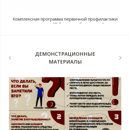
Комплексная программа первичной профилактики
наркомании "В будущее без рисков"
с
п
ДЕМОНСТРАЦИОННЫЕ
МАТЕРИАЛЫ