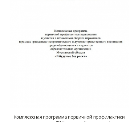
Комплексная программа первичной профилактики
наркомании "В будущее без рисков"
с
п